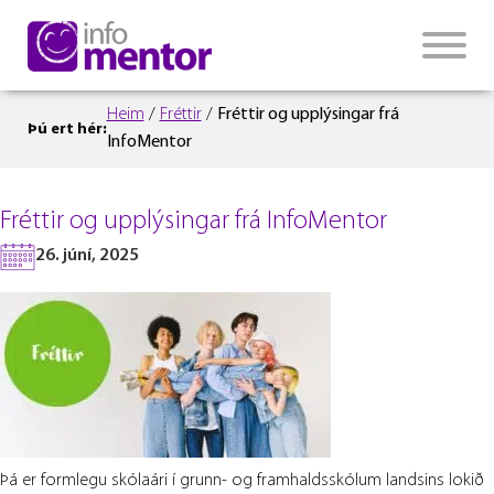
Heim
/
Fréttir
/
Fréttir og upplýsingar frá
Þú ert hér:
InfoMentor
Fréttir og upplýsingar frá InfoMentor
26. júní, 2025
Þá er formlegu skólaári í grunn- og framhaldsskólum landsins lokið