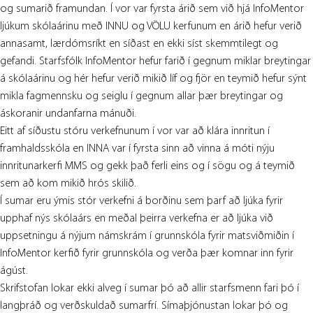
og sumarið framundan. Í vor var fyrsta árið sem við hjá InfoMentor
ljúkum skólaárinu með INNU og VÖLU kerfunum en árið hefur verið
annasamt, lærdómsríkt en síðast en ekki síst skemmtilegt og
gefandi. Starfsfólk InfoMentor hefur farið í gegnum miklar breytingar
á skólaárinu og hér hefur verið mikið líf og fjör en teymið hefur sýnt
mikla fagmennsku og seiglu í gegnum allar þær breytingar og
áskoranir undanfarna mánuði.
Eitt af síðustu stóru verkefnunum í vor var að klára innritun í
framhaldsskóla en INNA var í fyrsta sinn að vinna á móti nýju
innritunarkerfi MMS og gekk það ferli eins og í sögu og á teymið
sem að kom mikið hrós skilið.
Í sumar eru ýmis stór verkefni á borðinu sem þarf að ljúka fyrir
upphaf nýs skólaárs en meðal þeirra verkefna er að ljúka við
uppsetningu á nýjum námskrám í grunnskóla fyrir matsviðmiðin í
InfoMentor kerfið fyrir grunnskóla og verða þær komnar inn fyrir
ágúst.
Skrifstofan lokar ekki alveg í sumar þó að allir starfsmenn fari þó í
langþráð og verðskuldað sumarfrí. Símaþjónustan lokar þó og