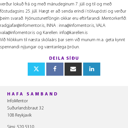
verður lokuð frá og með mánudeginum 7. júlí og til og með
föstudagsins 25. júlí. Hægt er að senda erindi í tölvupósti og verður
þeim svarað. Þjónustunetföngin okkar eru eftirfarandi: Mentorkerfið:
radgjafar@infomentor.is, INNA : inna@infomentor.is, VALA:
vala@infomentor.is og Karellen: info@karellen.is
Við hlökkum til næsta skólaárs þar sem við munum m.a. geta kynnt
spennandi nýjungar og væntanlega þróun.
DEILA SÍÐU
HAFA SAMBAND
InfoMentor
Suðurlandsbraut 32
108
Reykjavík
Sími: 520 5310