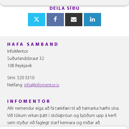
DEILA SÍÐU
HAFA SAMBAND
InfoMentor
Suðurlandsbraut 32
108
Reykjavík
Sími: 520 5310
Netfang:
info@infomentor.is
INFOMENTOR
Allir nemendur eiga að fá tækifæri til að hámarka hæfni sína.
Við tökum virkan þátt í skólaþróun og bjóðum upp á kerfi
sem styður við faglegt starf kennara og miðar að