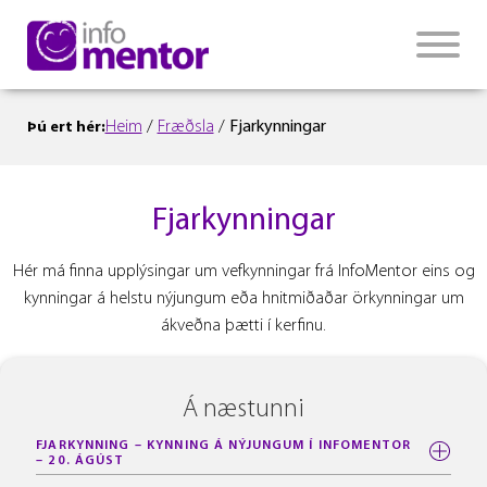
Heim
/
Fræðsla
/
Fjarkynningar
Þú ert hér:
Fjarkynningar
Hér má finna upplýsingar um vefkynningar frá InfoMentor eins og
kynningar á helstu nýjungum eða hnitmiðaðar örkynningar um
ákveðna þætti í kerfinu.
Á næstunni
FJARKYNNING – KYNNING Á NÝJUNGUM Í INFOMENTOR
– 20. ÁGÚST